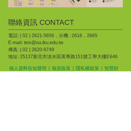
聯絡資訊 CONTACT
電話: ( 02 ) 2621-5656，分機 : 2616，2665
E-mail: teix@oa.tku.edu.tw
傳真: ( 02 ) 2620-9749
地址: 25137新北市淡水區英專路151號工學大樓E646
個人資料告知聲明
|
個資政策
|
隱私權政策
|
智慧財
產權
個資保護聯絡窗口 : 伍怡芸助理 電話: ( 02 ) 2621-
5656，分機 : 2616
建議最佳瀏覽 Microsoft IE 10 以上/Google Chrome/Mozilla