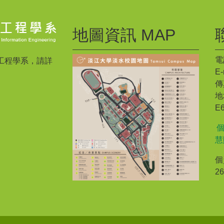
地圖資訊 MAP
電話
工程學系，請詳
E-
傳真
地
E
慧
個
2