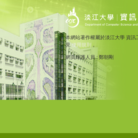
:::
本網站著作權屬於淡江大學 資訊
見
使用規則
。
網頁維護人員 : 鄭朝剛