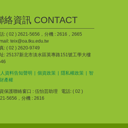
聯絡資訊 CONTACT
: ( 02 ) 2621-5656，分機 : 2616，2665
mail: teix@oa.tku.edu.tw
: ( 02 ) 2620-9749
址: 25137新北市淡水區英專路151號工學大樓
646
個人資料告知聲明
|
個資政策
|
隱私權政策
|
智
財產權
資保護聯絡窗口 : 伍怡芸助理 電話: ( 02 )
621-5656，分機 : 2616