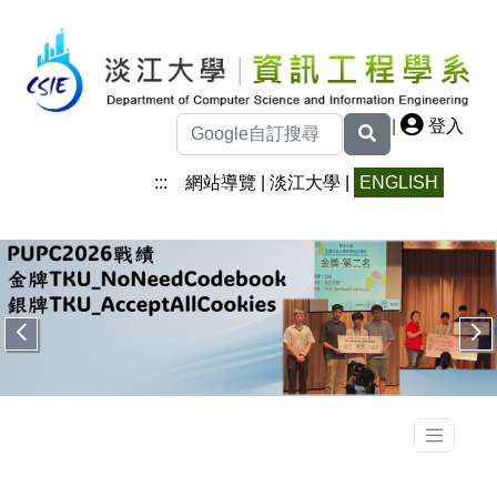
|
登入
:::
網站導覽
|
淡江大學
|
ENGLISH