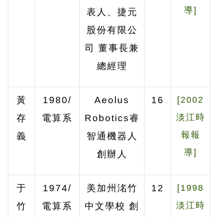
導]
表人、捷元
股份有限公
司
董事長兼
總經理
黃
1980/
Aeolus
16
[2002
淡江時
存
電算系
Robotics
睿
報報
義
智通機器人
導]
創辦人
于
1974/
美加州洺竹
12
[1998
淡江時
竹
電算系
中文學校
創