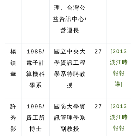
理、台灣公
益資訊中心
/
營運長
楊
1985/
國立中央大
27
[2013
淡江時
鎮
電子計
學資訊工程
報報
華
算機科
學系特聘教
導]
學系
授
許
1995/
國防大學資
27
[2013
淡江時
秀
資工所
訊管理學系
報報
影
博士
副教授