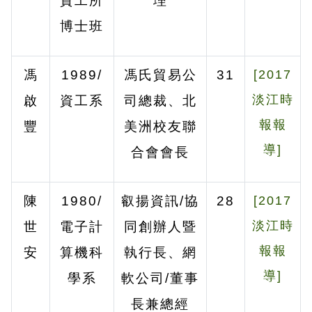
資工所
理
博士班
馮
1989/
馮氏貿易公
31
[2017
淡江時
啟
資工系
司總裁、北
報報
豐
美洲校友聯
導]
合會會長
陳
1980/
叡揚資訊
/
協
28
[2017
淡江時
世
電子計
同創辦人暨
報報
安
算機科
執行長、網
導]
學系
軟公司
/
董事
長兼總經