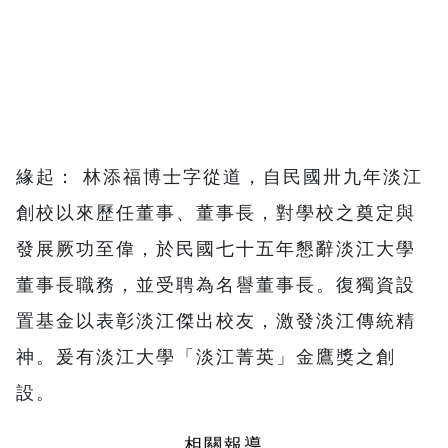
緣起： 林添福博士字從道，自民國卅九年淡江
創校以來歷任董事、董事長，對學校之奠定與
發展厥功至偉，於民國七十五年懇辭淡江大學
董事長職務，並受聘為名譽董事長。復獨資設
置基金以表彰淡江傑出校友，激發淡江傳統精
神。爰有淡江大學「淡江菁英」金鷹獎之創
設。
相關報導