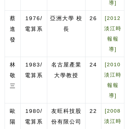
導]
蔡
1976/
亞洲大學
校
26
[2012
淡江時
進
電算系
長
報報
發
導]
林
1983/
名古屋產業
24
[2010
淡江時
敬
電算系
大學教授
報報
三
導]
歐
1980/
友旺科技股
22
[2008
淡江時
陽
電算系
份有限公司