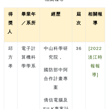
得
畢業年
經歷
屆
相關報
獎
／系所
次
導
人
邱
電子計
中山科學研
36
[2022
方
算機科
究院，
淡江時
孝
學學系
報報
國防部中阿
導]
合作計畫專
案
僑信電腦及
SILK專案計