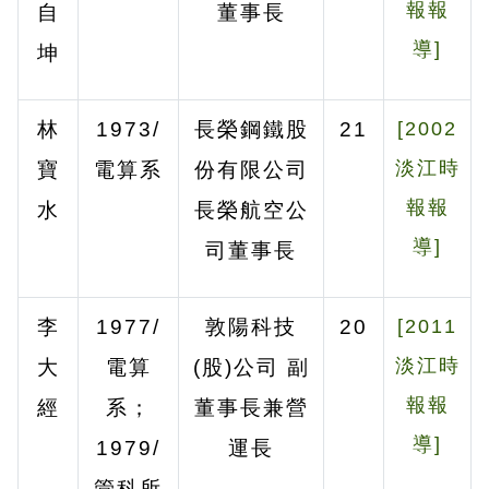
報報
自
董事長
導]
坤
林
1973/
長榮鋼鐵股
21
[2002
淡江時
寶
電算系
份有限公司
報報
水
長榮航空公
導]
司董事長
李
1977/
敦陽科技
20
[2011
淡江時
大
電算
(
股
)
公司
副
報報
經
系；
董事長兼營
導]
1979/
運長
管科所