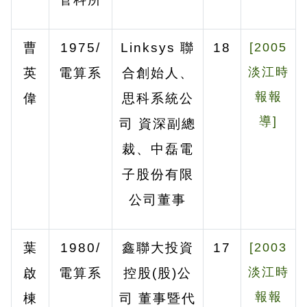
曹
1975/
Linksys
聯
18
[2005
淡江時
英
電算系
合創始人、
報報
偉
思科系統公
導]
司
資深副總
裁、中磊電
子股份有限
公司董事
葉
1980/
鑫聯大投資
17
[2003
淡江時
啟
電算系
控股
(
股
)
公
報報
棟
司
董事暨代