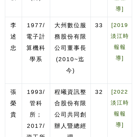
導]
李
1977/
大州數位服
33
[2019
淡江時
述
電子計
務股份有限
報報
忠
算機科
公司董事長
導]
學系
(2010~
迄
今
)
張
1993/
程曦資訊整
32
[2022
淡江時
榮
管科
合股份有限
報報
貴
所；
公司共同創
導]
2017/
辦人暨總經