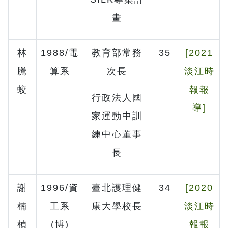
畫
林
1988/電
教育部常務
35
[2021
騰
算系
次長
淡江時
蛟
報報
行政法人國
導]
家運動中訓
練中心董事
長
謝
1996/資
臺北護理健
34
[2020
楠
工系
康大學校長
淡江時
楨
(博)
報報