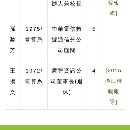
報報
辦人兼校長
導]
孫
1975/
中華電信數
5
黎
電算系
據通信分公
芳
司顧問
王
1972/
廣智資訊公
4
[2015
淡江時
揚
電算系
司董事長
(
退
報報
文
休
)
導]