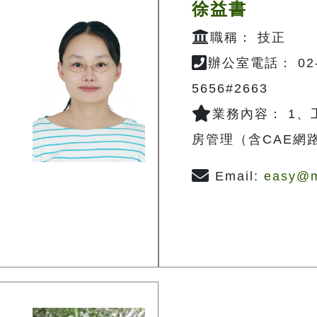
徐益書
職稱： 技正
辦公室電話： 02-
5656#2663
業務內容： 1
房管理（含CAE網
Email:
easy@m