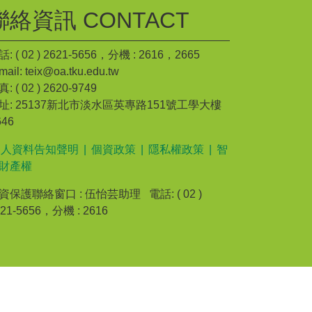
聯絡資訊 CONTACT
: ( 02 ) 2621-5656，分機 : 2616，2665
mail: teix@oa.tku.edu.tw
: ( 02 ) 2620-9749
址: 25137新北市淡水區英專路151號工學大樓
646
個人資料告知聲明
|
個資政策
|
隱私權政策
|
智
財產權
資保護聯絡窗口 : 伍怡芸助理 電話: ( 02 )
621-5656，分機 : 2616
器 | Powered by iWeb2.0