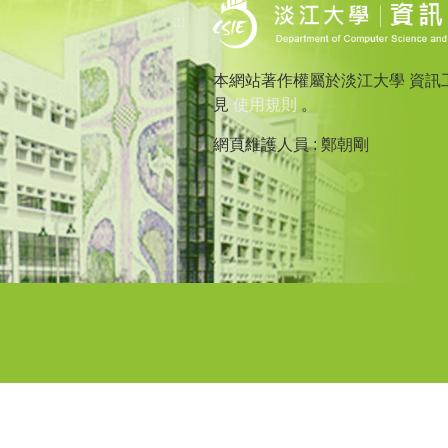
:::
本網站著作權屬於淡江大學 資訊
見
使用規則
。
網頁維護人員 : 鄭朝剛
建議最佳瀏覽 Microsoft IE 1