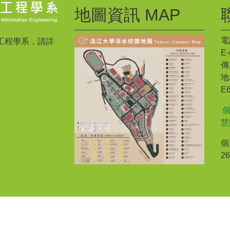
地圖資訊 MAP
電話
工程學系，請詳
E-
傳真
地
E
慧
個
2
0 以上/Google Chrome/Mozilla Firefox 或相容W3C網頁標準之瀏覽