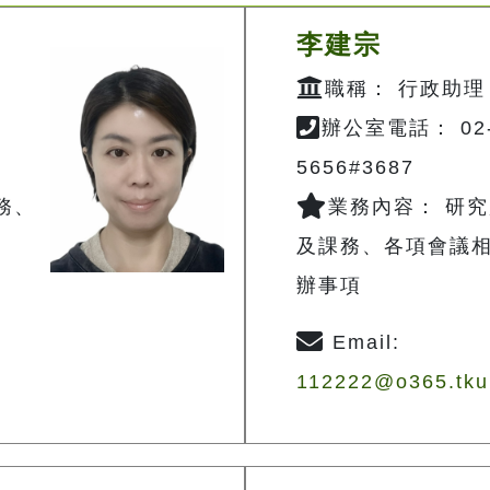
李建宗
職稱： 行政助理
辦公室電話： 02-
5656#3687
務、
業務內容： 研
及課務、各項會議
辦事項
Email:
112222@o365.tku