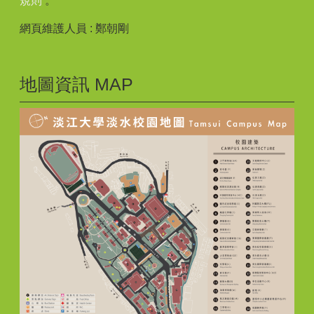
規則
。
網頁維護人員 : 鄭朝剛
地圖資訊 MAP