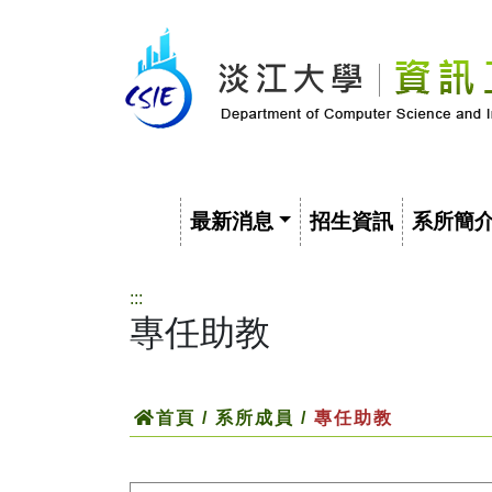
最新消息
招生資訊
系所簡
:::
專任助教
首頁
/ 系所成員 /
專任助教