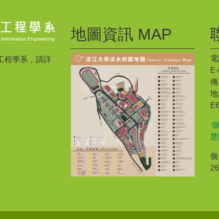
地圖資訊 MAP
電話
工程學系，請詳
E-
傳真
地
E
慧
個
2