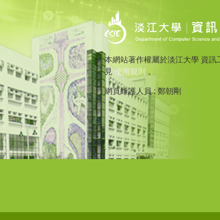
:::
本網站著作權屬於淡江大學 資訊
見
使用規則
。
網頁維護人員 : 鄭朝剛