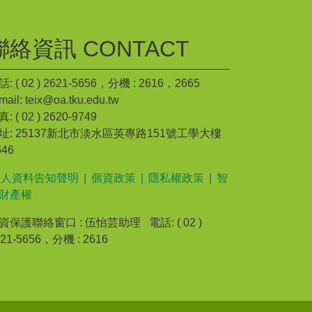
聯絡資訊 CONTACT
: ( 02 ) 2621-5656，分機 : 2616，2665
mail: teix@oa.tku.edu.tw
: ( 02 ) 2620-9749
址: 25137新北市淡水區英專路151號工學大樓
646
個人資料告知聲明
|
個資政策
|
隱私權政策
|
智
財產權
資保護聯絡窗口 : 伍怡芸助理 電話: ( 02 )
621-5656，分機 : 2616