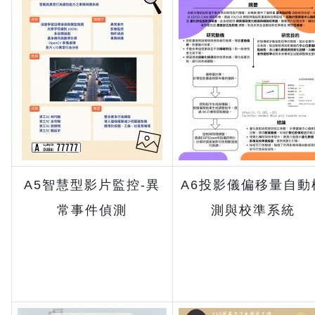
A5智慧型影片監控-異
A6投影儀偏移量自動
常事件偵測
測與校準系統