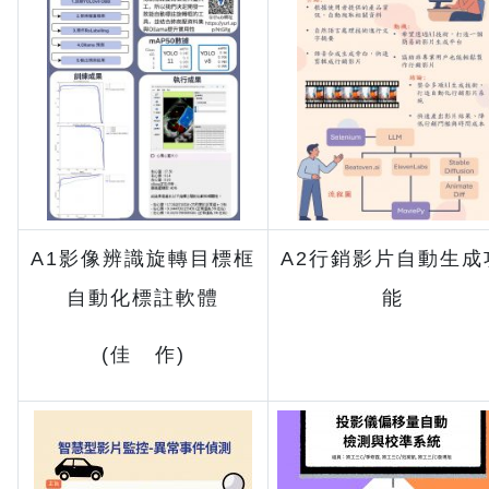
A1影像辨識旋轉目標框
A2行銷影片自動生成
自動化標註軟體
能
(佳 作)