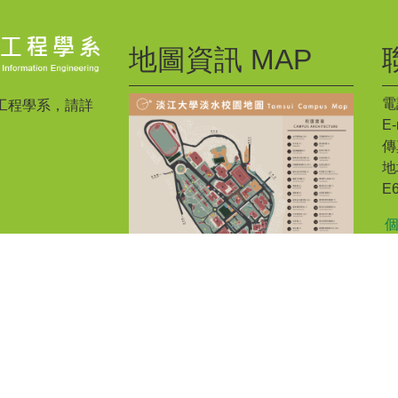
地圖資訊 MAP
電話
工程學系，請詳
E-
傳真
地
E
慧
個
2