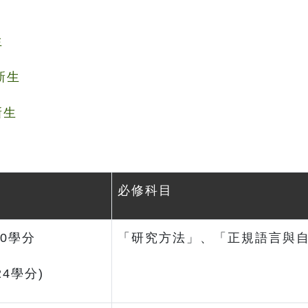
生
新生
新生
必修科目
0學分
「研究方法」、「正規語言與
24學分)