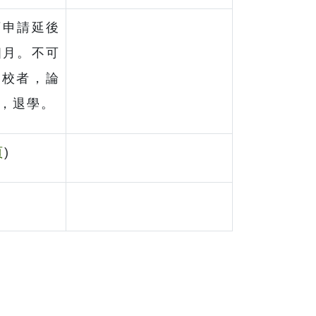
可申請延後
個月。不可
離校者，論
，退學。
頁
)