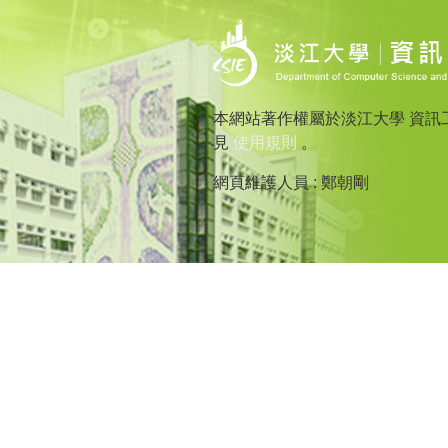
:::
本網站著作權屬於淡江大學 資訊
見
使用規則
。
網頁維護人員 : 鄭朝剛