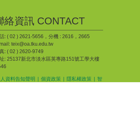
聯絡資訊 CONTACT
: ( 02 ) 2621-5656，分機 : 2616，2665
mail: teix@oa.tku.edu.tw
: ( 02 ) 2620-9749
址: 25137新北市淡水區英專路151號工學大樓
646
個人資料告知聲明
|
個資政策
|
隱私權政策
|
智
財產權
資保護聯絡窗口 : 伍怡芸助理 電話: ( 02 )
621-5656，分機 : 2616