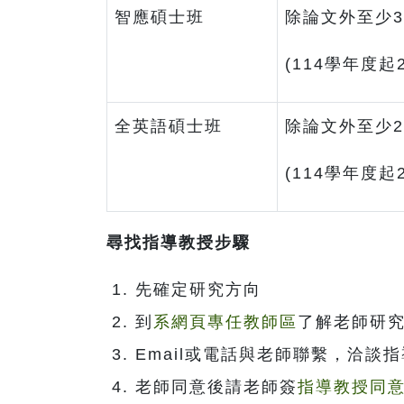
智應碩士班
除論文外至少3
(114學年度起
全英語碩士班
除論文外至少2
(114學年度起
尋找指導教授步驟
先確定研究方向
到
系網頁專任教師區
了解老師研
Email或電話與老師聯繫，洽談
老師同意後請老師簽
指導教授同