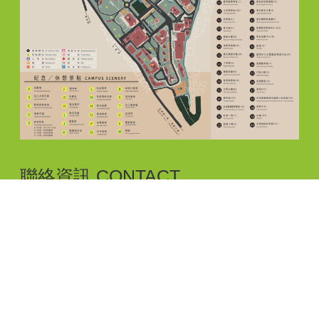
聯絡資訊 CONTACT
電話: ( 02 ) 2621-5656，分機 : 2616，2665
E-mail: teix@oa.tku.edu.tw
傳真: ( 02 ) 2620-9749
地址: 25137新北市淡水區英專路151號工學大樓E646
個人資料告知聲明
|
個資政策
|
隱私權政策
|
智慧財
產權