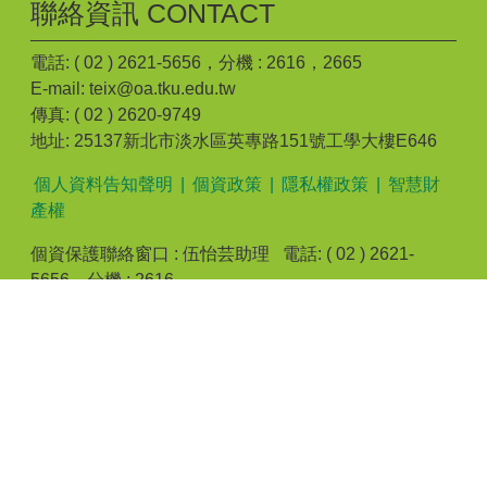
聯絡資訊 CONTACT
電話: ( 02 ) 2621-5656，分機 : 2616，2665
E-mail: teix@oa.tku.edu.tw
傳真: ( 02 ) 2620-9749
地址: 25137新北市淡水區英專路151號工學大樓E646
個人資料告知聲明
|
個資政策
|
隱私權政策
|
智慧財
產權
個資保護聯絡窗口 : 伍怡芸助理 電話: ( 02 ) 2621-
5656，分機 : 2616
建議最佳瀏覽 Microsoft IE 10 以上/Google Chrome/Mozilla
Firefox 或相容W3C網頁標準之瀏覽器 | Powered by
iWeb2.0