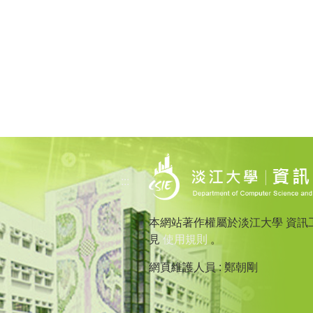
:::
本網站著作權屬於淡江大學 資訊
見
使用規則
。
網頁維護人員 : 鄭朝剛