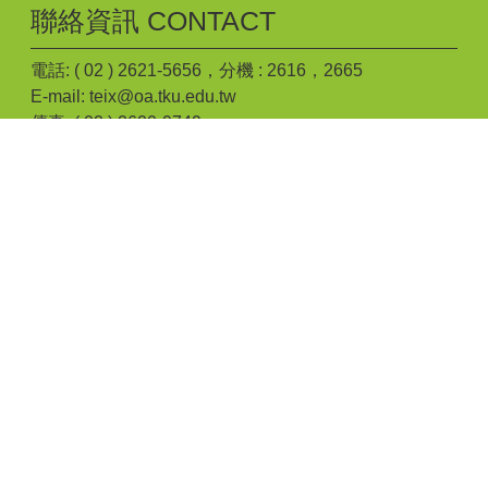
聯絡資訊 CONTACT
電話: ( 02 ) 2621-5656，分機 : 2616，2665
E-mail: teix@oa.tku.edu.tw
傳真: ( 02 ) 2620-9749
地址: 25137新北市淡水區英專路151號工學大樓E646
個人資料告知聲明
|
個資政策
|
隱私權政策
|
智慧財
產權
個資保護聯絡窗口 : 伍怡芸助理 電話: ( 02 ) 2621-
5656，分機 : 2616
建議最佳瀏覽 Microsoft IE 10 以上/Google Chrome/Mozilla
Firefox 或相容W3C網頁標準之瀏覽器 | Powered by
iWeb2.0