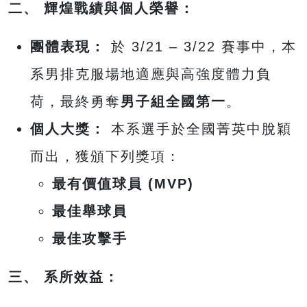
二、 輝煌戰績與個人榮譽：
團體表現：
於 3/21 – 3/22 賽事中，本
系男排克服場地適應與高強度體力負
荷，最終勇奪
男子組全國第一
。
個人大獎：
本系選手於全國菁英中脫穎
而出，獲頒下列獎項：
最有價值球員 (MVP)
最佳舉球員
最佳攻擊手
三、 系所效益：