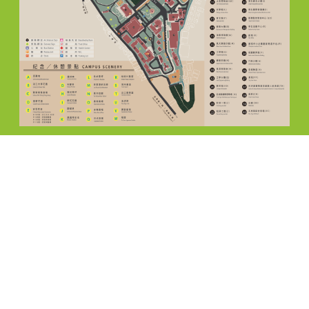
聯絡資訊 CONTACT
電話: ( 02 ) 2621-5656，分機 : 2616，2665
E-mail: teix@oa.tku.edu.tw
傳真: ( 02 ) 2620-9749
地址: 25137新北市淡水區英專路151號工學大樓E646
個人資料告知聲明
|
個資政策
|
隱私權政策
|
智慧財
產權