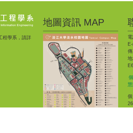
地圖資訊 MAP
電話
工程學系，請詳
E-
傳真
地
E
慧
個
2