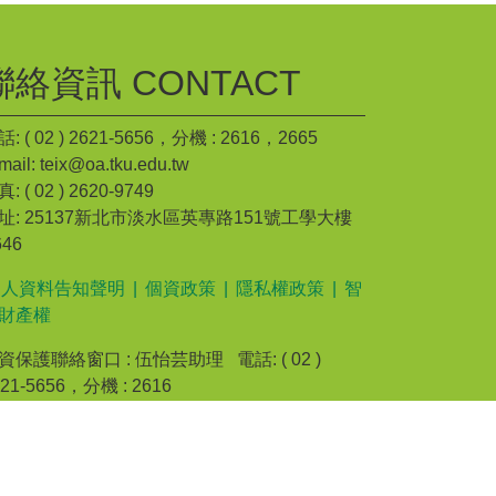
聯絡資訊 CONTACT
: ( 02 ) 2621-5656，分機 : 2616，2665
mail: teix@oa.tku.edu.tw
: ( 02 ) 2620-9749
址: 25137新北市淡水區英專路151號工學大樓
646
個人資料告知聲明
|
個資政策
|
隱私權政策
|
智
財產權
資保護聯絡窗口 : 伍怡芸助理 電話: ( 02 )
621-5656，分機 : 2616