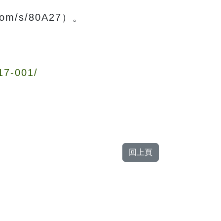
m/s/80A27）。
17-001/
回上頁