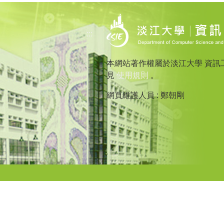
:::
本網站著作權屬於淡江大學 資訊
見
使用規則
。
網頁維護人員 : 鄭朝剛