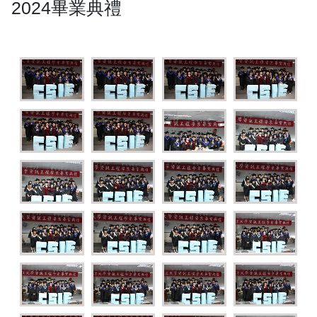
2024畢業典禮
No
No
No
No
Caption
Caption
Caption
Caption
No
No
No
No
Caption
Caption
Caption
Caption
No
No
No
No
Caption
Caption
Caption
Caption
No
No
No
No
Caption
Caption
Caption
Caption
No
No
No
No
Caption
Caption
Caption
Caption