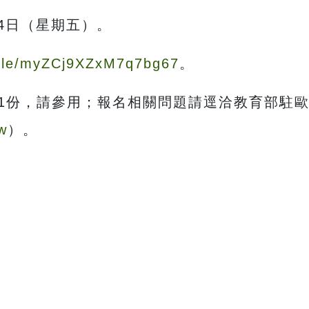
24日（星期五）。
.gle/myZCj9XZxM7q7bg67
。
1份，請參用；報名相關問題請逕洽教育部駐
w
）。