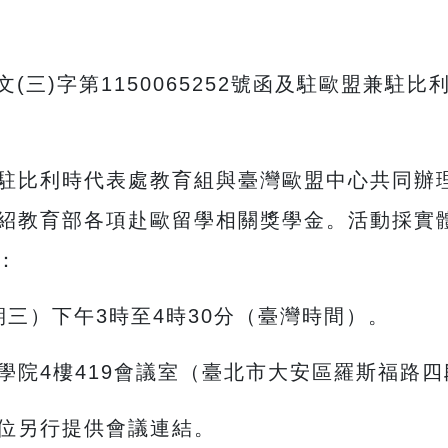
(三)字第1150065252號函及駐歐盟兼駐比
駐比利時代表處教育組與臺灣歐盟中心共同辦
紹教育部各項赴歐留學相關獎學金。活動採實
：
期三）下午3時至4時30分（臺灣時間）。
學院4樓419會議室（臺北市大安區羅斯福路四
位另行提供會議連結。