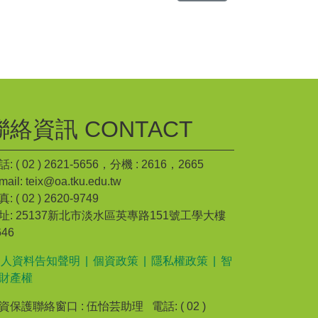
聯絡資訊 CONTACT
: ( 02 ) 2621-5656，分機 : 2616，2665
mail: teix@oa.tku.edu.tw
: ( 02 ) 2620-9749
址: 25137新北市淡水區英專路151號工學大樓
646
個人資料告知聲明
|
個資政策
|
隱私權政策
|
智
財產權
資保護聯絡窗口 : 伍怡芸助理 電話: ( 02 )