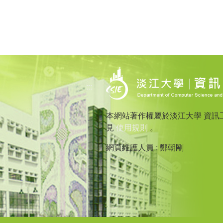
:::
本網站著作權屬於淡江大學 資訊
見
使用規則
。
網頁維護人員 : 鄭朝剛