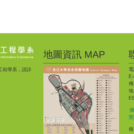
地圖資訊 MAP
電話
工程學系，請詳
E-
傳真
地
E
慧
個