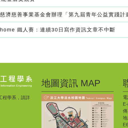
慈濟慈善事業基金會辦理「第九屆青年公益實踐計
iThome 鐵人賽：連續30日寫作資訊文章不中斷
地圖資訊 MAP
電話
工程學系，請詳
E-
傳真
地
E