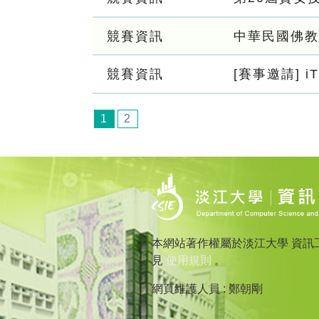
競賽資訊
中華民國佛教
競賽資訊
[賽事邀請] 
1
2
:::
本網站著作權屬於淡江大學 資訊
見
使用規則
。
網頁維護人員 : 鄭朝剛