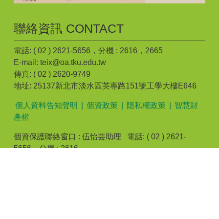
聯絡資訊 CONTACT
電話: ( 02 ) 2621-5656，分機 : 2616，2665
E-mail: teix@oa.tku.edu.tw
傳真: ( 02 ) 2620-9749
地址: 25137新北市淡水區英專路151號工學大樓E646
個人資料告知聲明
|
個資政策
|
隱私權政策
|
智慧財
產權
個資保護聯絡窗口 : 伍怡芸助理 電話: ( 02 ) 2621-
5656，分機 : 2616
建議最佳瀏覽 Microsoft IE 10 以上/Google Chrome/Mozilla
Firefox 或相容W3C網頁標準之瀏覽器 | Powered by