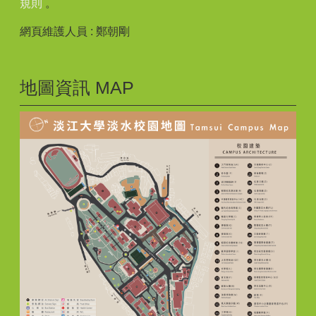
規則
。
網頁維護人員 : 鄭朝剛
地圖資訊 MAP